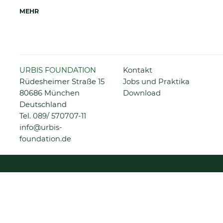
MEHR
Navigation
URBIS FOUNDATION
Kontakt
überspringen
Rüdesheimer Straße 15
Jobs und Praktika
80686 München
Download
Deutschland
Tel.
089/ 570707-11
info@urbis-
foundation.de