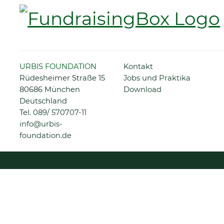
Navigation
URBIS FOUNDATION
Kontakt
überspringen
Rüdesheimer Straße 15
Jobs und Praktika
80686 München
Download
Deutschland
Tel.
089/ 570707-11
info@urbis-
foundation.de