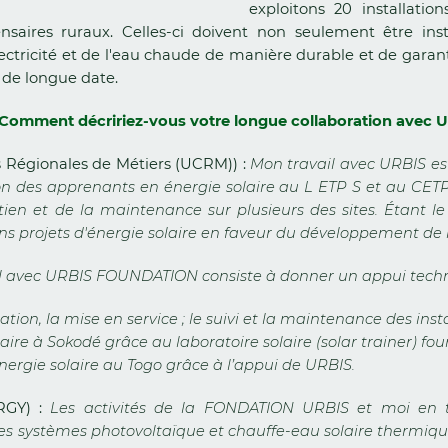
exploitons 20 installatio
saires ruraux. Celles-ci doivent non seulement être inst
lectricité et de l'eau chaude de manière durable et de garan
s de longue date.
 ? Comment décririez-vous votre longue collaboration avec 
 Régionales de Métiers (UCRM)) :
Mon travail avec URBIS est
n des apprenants en énergie solaire au L ETP S et au CETP
n et de la maintenance sur plusieurs des sites. Étant le
tains projets d'énergie solaire en faveur du développement de 
il avec URBIS FOUNDATION consiste à donner un appui techni
ation, la mise en service ; le suivi et la maintenance des inst
laire à Sokodé grâce au laboratoire solaire (solar trainer) f
rgie solaire au Togo grâce à l’appui de URBIS.
RGY) :
Les activités de la FONDATION URBIS et moi en ta
 des systèmes photovoltaïque et chauffe-eau solaire thermiq