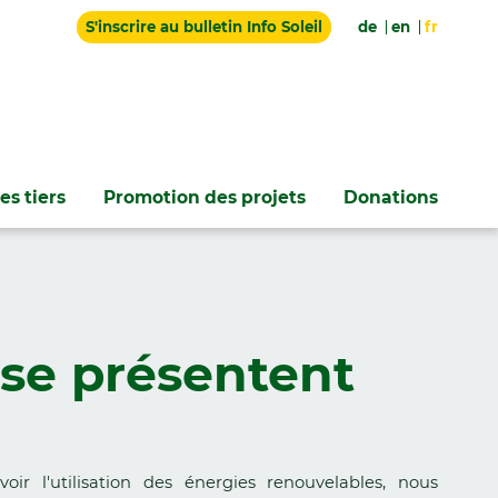
S'inscrire au bulletin Info Soleil
de
en
fr
es tiers
Promotion des projets
Donations
 se présentent
r l'utilisation des énergies renouvelables, nous