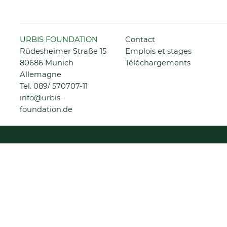
Aller
URBIS FOUNDATION
Contact
au
Rüdesheimer Straße 15
Emplois et stages
contenu
80686 Munich
Téléchargements
Allemagne
Tel.
089/ 570707-11
info@urbis-
foundation.de