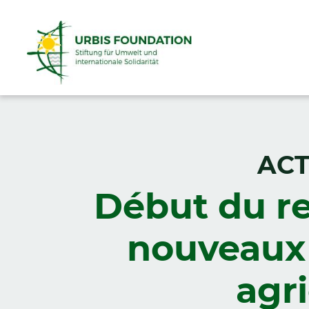
ACT
Début du r
nouveaux 
agr