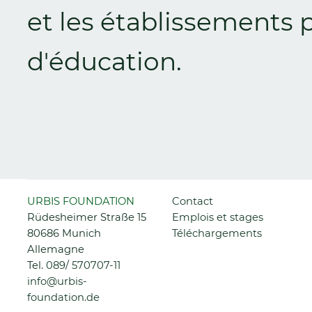
et les établissements 
d'éducation.
Zurück
Aller
URBIS FOUNDATION
Contact
au
Rüdesheimer Straße 15
Emplois et stages
contenu
80686 Munich
Téléchargements
Allemagne
Tel.
089/ 570707-11
info@urbis-
foundation.de