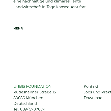
eine nachhaltige und klimaresiliente
Landwirtschaft in Togo konsequent fort.
MEHR
Navigation
URBIS FOUNDATION
Kontakt
überspringen
Rüdesheimer Straße 15
Jobs und Prak
80686 München
Download
Deutschland
Tel.
089/ 570707-11