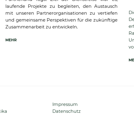
laufende Projekte zu begleiten, den Austausch
Di
mit unseren Partnerorganisationen zu vertiefen
De
und gemeinsame Perspektiven für die zukünftige
er
Zusammenarbeit zu entwickeln.
Ra
Um
MEHR
vo
M
Navigation
Impressum
überspringen
tika
Datenschutz