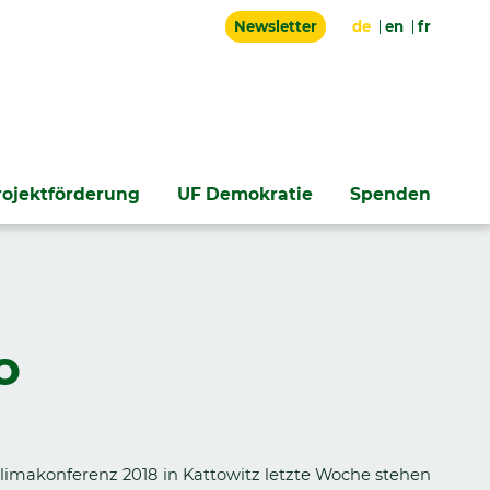
Newsletter
de
en
fr
rojektförderung
UF Demokratie
Spenden
o
imakonferenz 2018 in Kattowitz letzte Woche stehen