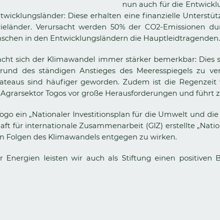
nun auch für die Entwickl
ntwicklungsländer: Diese erhalten eine finanzielle Unterst
eländer. Verursacht werden 50% der CO2-Emissionen dur
Menschen in den Entwicklungsländern die Hauptleidtragenden.
acht sich der Klimawandel immer stärker bemerkbar: Dies s
ufgrund des ständigen Anstieges des Meeresspiegels zu
ateaus sind häufiger geworden. Zudem ist die Regenzeit 
en Agrarsektor Togos vor große Herausforderungen und führt 
 ein „Nationaler Investitionsplan für die Umwelt und die 
aft für internationale Zusammenarbeit (GIZ) erstellte „Na
 den Folgen des Klimawandels entgegen zu wirken.
bar Energien leisten wir auch als Stiftung einen positiv