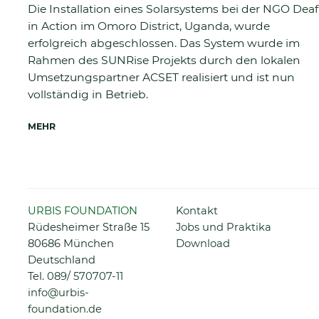
Die Installation eines Solarsystems bei der NGO Deaf
in Action im Omoro District, Uganda, wurde
erfolgreich abgeschlossen. Das System wurde im
Rahmen des SUNRise Projekts durch den lokalen
Umsetzungspartner ACSET realisiert und ist nun
vollständig in Betrieb.
MEHR
Navigation
URBIS FOUNDATION
Kontakt
überspringen
Rüdesheimer Straße 15
Jobs und Praktika
80686 München
Download
Deutschland
Tel.
089/ 570707-11
info@urbis-
foundation.de