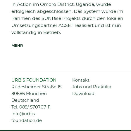
in Action im Omoro District, Uganda, wurde
erfolgreich abgeschlossen. Das System wurde im
Rahmen des SUNRise Projekts durch den lokalen
Umsetzungspartner ACSET realisiert und ist nun
vollständig in Betrieb.
MEHR
Navigation
URBIS FOUNDATION
Kontakt
überspringen
Rüdesheimer Straße 15
Jobs und Praktika
80686 München
Download
Deutschland
Tel.
089/ 570707-11
info@urbis-
foundation.de